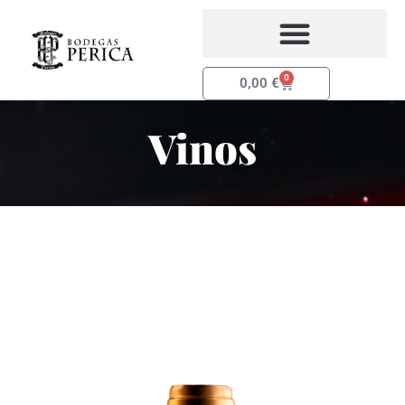
Ir
al
contenido
0
Carrito
0,00
€
Vinos